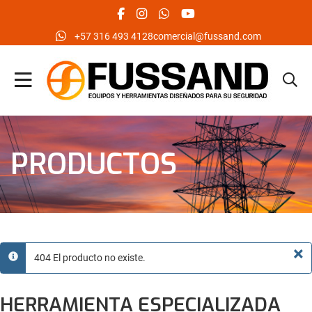
facebook social link
instagram social link
whatsapp social link
youtube social link
‪+57 316 493 4128‬
comercial@fussand.com
PRODUCTOS
×
404 El producto no existe.
info
HERRAMIENTA ESPECIALIZADA