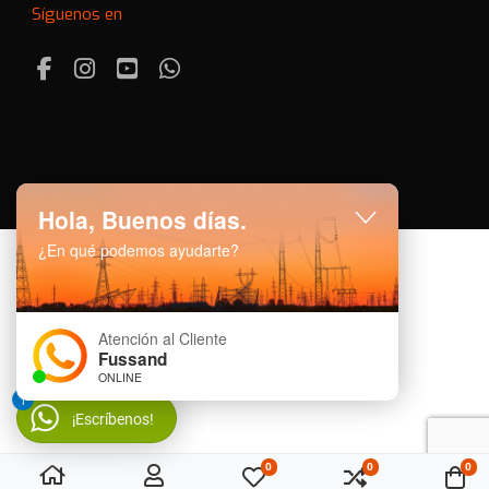
Síguenos en
Facebook
Instagram
Youtube
Whatsapp
Hola, Buenos días.
¿En qué podemos ayudarte?
Atención al Cliente
Fussand
ONLINE
1
¡Escríbenos!
0
0
0
Mi lista de deseos
Comparar
Car