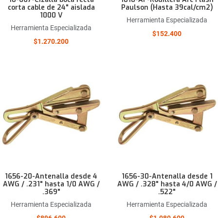
corta cable de 24" aislada
Paulson (Hasta 39cal/cm2)
1000 V
Herramienta Especializada
Herramienta Especializada
$152.400
$1.270.200
Añadir a la lista de deseos
Comparar este producto
Quick View
1656-20-Antenalla desde 4
1656-30-Antenalla desde 1
AWG / .231" hasta 1/0 AWG /
AWG / .328" hasta 4/0 AWG /
.369"
.522"
Herramienta Especializada
Herramienta Especializada
$896.600
$1.080.600