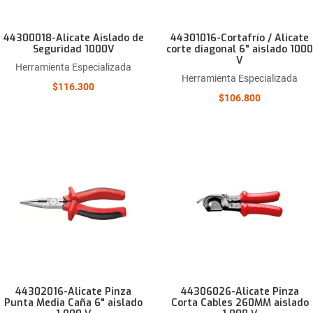
44300018-Alicate Aislado de
44301016-Cortafrío / Alicate
Seguridad 1000V
corte diagonal 6" aislado 1000
V
Herramienta Especializada
Herramienta Especializada
$116.300
$106.800
Añadir a la lista de deseos
Comparar este producto
Quick View
44302016-Alicate Pinza
44306026-Alicate Pinza
Punta Media Caña 6" aislado
Corta Cables 260MM aislado