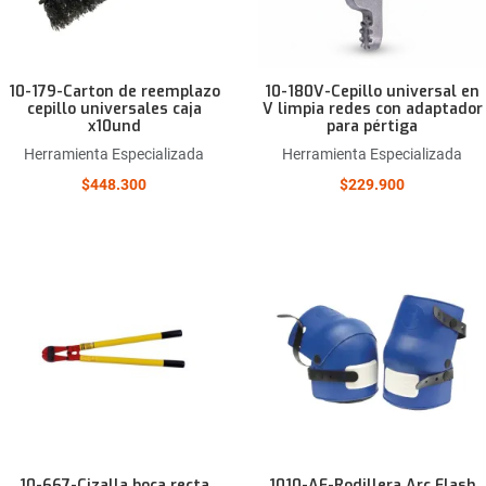
10-179-Carton de reemplazo
10-180V-Cepillo universal en
cepillo universales caja
V limpia redes con adaptador
x10und
para pértiga
Herramienta Especializada
Herramienta Especializada
$448.300
$229.900
Añadir a la lista de deseos
Comparar este producto
Quick View
10-667-Cizalla boca recta
1010-AF-Rodillera Arc Flash