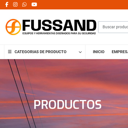
facebook social link
instagram social link
whatsapp social link
youtube social link
Buscar productos
CATEGORIAS DE PRODUCTO
INICIO
EMPRES
PRODUCTOS