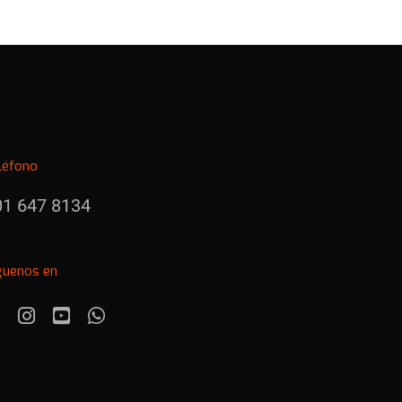
léfono
01 647 8134
guenos en
Facebook
Instagram
Youtube
Whatsapp