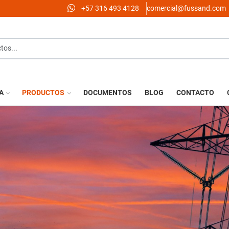
‪+57 316 493 4128‬
comercial@fussand.com
...
A
PRODUCTOS
DOCUMENTOS
BLOG
CONTACTO