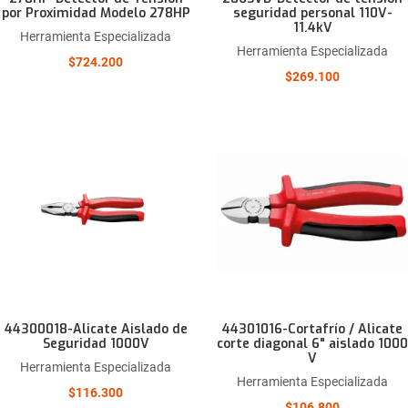
por Proximidad Modelo 278HP
seguridad personal 110V-
11.4kV
Herramienta Especializada
Herramienta Especializada
$724.200
$269.100
Añadir a la lista de deseos
Comparar este producto
Quick View
44300018-Alicate Aislado de
44301016-Cortafrío / Alicate
Seguridad 1000V
corte diagonal 6" aislado 1000
V
Herramienta Especializada
Herramienta Especializada
$116.300
$106.800