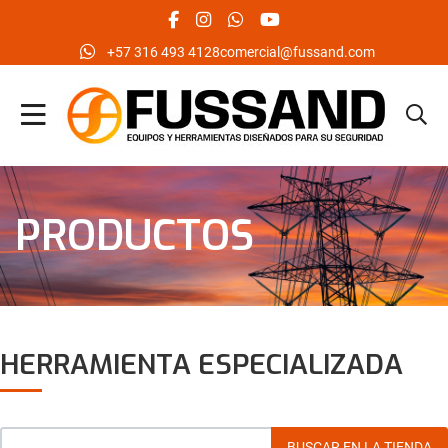
facebook social link
instagram social link
whatsapp social link
youtube social link
‪+57 316 493 4128‬
comercial@fussand.com
PRODUCTOS
HERRAMIENTA ESPECIALIZADA