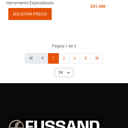
Herramienta Especializada
$31.500
SOLICITAR PRECIO
Página 1 de 3
1
2
3
24