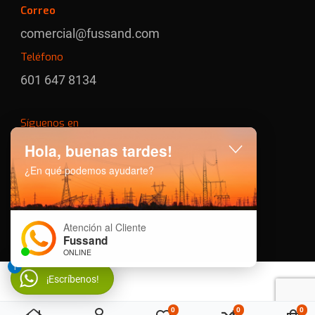
Correo
comercial@fussand.com
Teléfono
601 647 8134
Síguenos en
Hola, buenas tardes!
Facebook
Instagram
Youtube
Whatsapp
¿En qué podemos ayudarte?
Atención al Cliente
Fussand
ONLINE
1
¡Escríbenos!
0
0
0
Mi lista de deseos
Comparar
Car