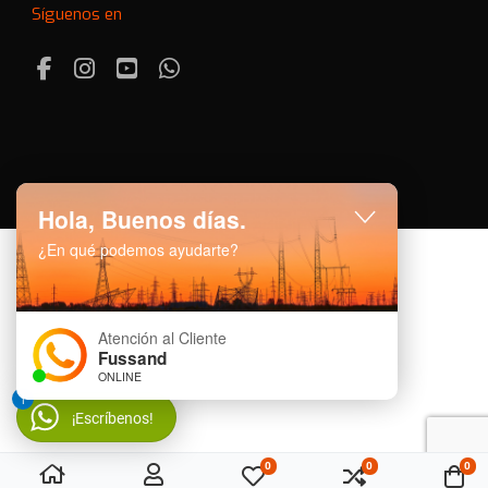
Síguenos en
Facebook
Instagram
Youtube
Whatsapp
Hola, Buenos días.
¿En qué podemos ayudarte?
Atención al Cliente
Fussand
ONLINE
1
¡Escríbenos!
0
0
0
Mi lista de deseos
Comparar
Car