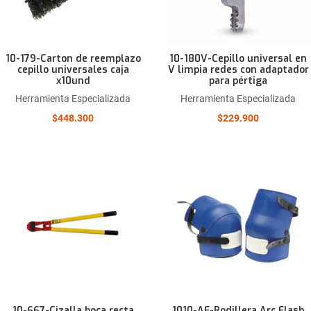
10-179-Carton de reemplazo
10-180V-Cepillo universal en
cepillo universales caja
V limpia redes con adaptador
x10und
para pértiga
Herramienta Especializada
Herramienta Especializada
$448.300
$229.900
Añadir a la lista de deseos
Comparar este producto
Quick View
10-667-Cizalla boca recta
1010-AF-Rodillera Arc Flash