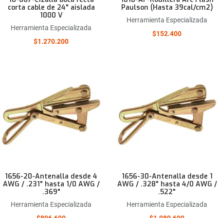
corta cable de 24" aislada
Paulson (Hasta 39cal/cm2)
1000 V
Herramienta Especializada
Herramienta Especializada
$152.400
$1.270.200
Añadir a la lista de deseos
Comparar este producto
Quick View
1656-20-Antenalla desde 4
1656-30-Antenalla desde 1
AWG / .231" hasta 1/0 AWG /
AWG / .328" hasta 4/0 AWG /
.369"
.522"
Herramienta Especializada
Herramienta Especializada
$896.600
$1.080.600