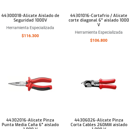
44300018-Alicate Aislado de
44301016-Cortafrío / Alicate
Seguridad 1000V
corte diagonal 6" aislado 1000
V
Herramienta Especializada
Herramienta Especializada
$116.300
$106.800
Añadir a la lista de deseos
Comparar este producto
Quick View
44302016-Alicate Pinza
44306026-Alicate Pinza
Punta Media Caña 6" aislado
Corta Cables 260MM aislado