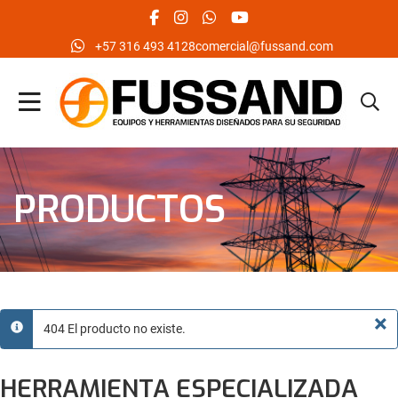
facebook social link
instagram social link
whatsapp social link
youtube social link
‪+57 316 493 4128‬
comercial@fussand.com
PRODUCTOS
×
404 El producto no existe.
info
HERRAMIENTA ESPECIALIZADA